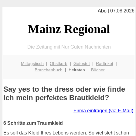
Abo
| 07.08.2026
Mainz Regional
Die Zeitung mit Nur Guten Nachrichten
Mittagstisch
|
Obstkorb
|
Getestet
|
Radtrikot
|
Branchenbuch
| Heiraten |
Bücher
Say yes to the dress oder wie finde
ich mein perfektes Brautkleid?
Firma eintragen (via E-Mail)
6 Schritte zum Traumkleid
Es soll das Kleid Ihres Lebens werden. So viel steht schon