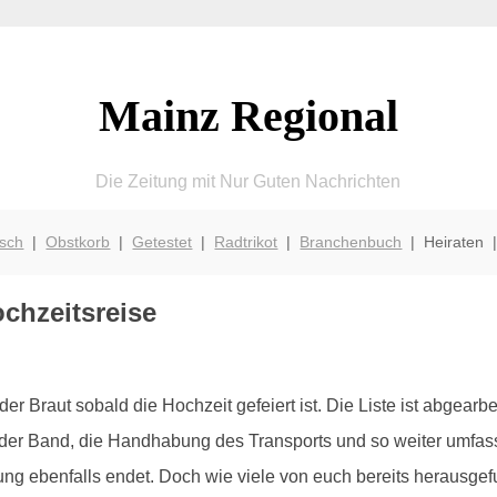
Mainz Regional
Die Zeitung mit Nur Guten Nachrichten
isch
|
Obstkorb
|
Getestet
|
Radtrikot
|
Branchenbuch
| Heiraten
ochzeitsreise
der Braut sobald die Hochzeit gefeiert ist. Die Liste ist abgear
 der Band, die Handhabung des Transports und so weiter umfasst
nung ebenfalls endet. Doch wie viele von euch bereits herausgef