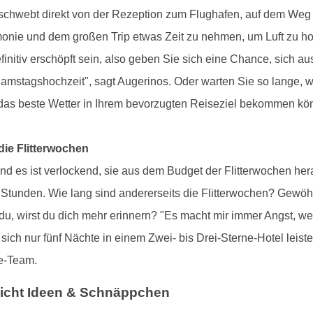
 schwebt direkt von der Rezeption zum Flughafen, auf dem Weg 
emonie und dem großen Trip etwas Zeit zu nehmen, um Luft zu h
finitiv erschöpft sein, also geben Sie sich eine Chance, sich 
mstagshochzeit", sagt Augerinos. Oder warten Sie so lange, wie
 das beste Wetter in Ihrem bevorzugten Reiseziel bekommen kö
die Flitterwochen
nd es ist verlockend, sie aus dem Budget der Flitterwochen h
tunden. Wie lang sind andererseits die Flitterwochen? Gewöhnli
du, wirst du dich mehr erinnern? "Es macht mir immer Angst, w
sich nur fünf Nächte in einem Zwei- bis Drei-Sterne-Hotel leist
e-Team.
eicht Ideen & Schnäppchen