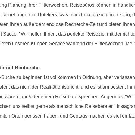
ung Planung Ihrer Flitterwochen, Reisebüros können in handli
 Beziehungen zu Hoteliers, was manchmal dazu führen kann, da
rsparen Ihnen außerdem endlose Recherche-Zeit und bieten Ihne
gt Sacco. "Wir helfen Ihnen, das perfekte Reiseziel mit der ric
eten unseren Kunden Service während der Flitterwochen. Meine
Internet-Recherche
e-Suche zu beginnen ist vollkommen in Ordnung, aber verlassen
 das nicht der Realität entspricht, und es ist am besten, Ihr 
ort waren, und/oder einem Reisebüro sprechen. Augerinos: "Wir
rachten uns selbst gerne als menschliche Reiseberater." Instagr
mmten Orten gerissen haben, und Geotags machen es viel einfache